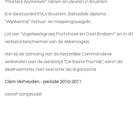
"Peeters Aluminium" ramen en deuren in Brustem
Ere-bestuurslid KVLV Brustem. Behaalde diploma
"Wijnkennis". Natuur- en Haspengouwgids
Lid van "Vogelwerkgroep Fruitstreek en Oost Brabant" en in dit
verband beschermer van de Akkervogels
Van bij de aanvang van de Keizerlijke Commanderie
verbonden aan de wedstrijd "De Beste Fruittob", eerst als
deelneemster, niet veel later als organisator.
Clem Verheyden - periode 2010-2011
(wordt aangevuld)