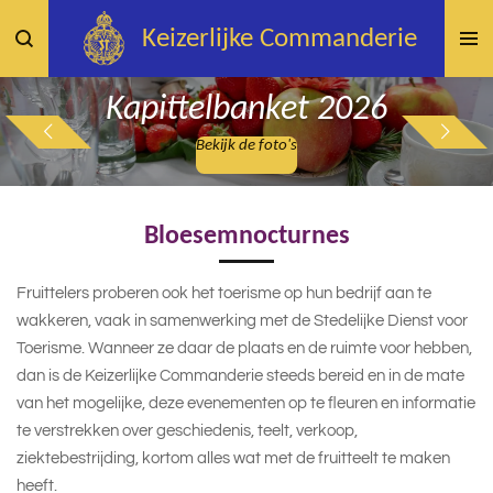
Ga
Keizerlijke
Commanderie
direct
naar
Kapittelbanket 2026
de
hoofdinhoud
Bekijk de foto's
Bloesemnocturnes
Fruittelers proberen ook het toerisme op hun bedrijf aan te
wakkeren, vaak in samenwerking met de Stedelijke Dienst voor
Toerisme. Wanneer ze daar de plaats en de ruimte voor hebben,
dan is de Keizerlijke Commanderie steeds bereid en in de mate
van het mogelijke, deze evenementen op te fleuren en informatie
te verstrekken over geschiedenis, teelt, verkoop,
ziektebestrijding, kortom alles wat met de fruitteelt te maken
heeft.