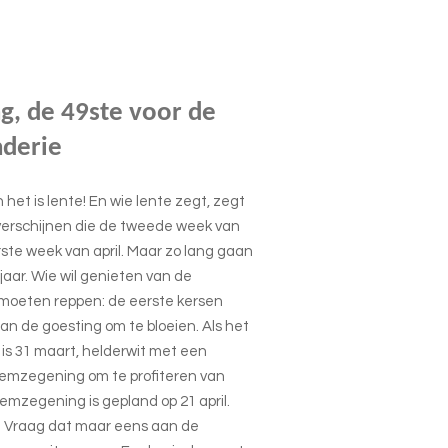
, de 49ste voor de
derie
het is lente! En wie lente zegt, zegt
erschijnen die de tweede week van
eerste week van april. Maar zo lang gaan
jaar. Wie wil genieten van de
moeten reppen: de eerste kersen
an de goesting om te bloeien. Als het
is 31 maart, helderwit met een
semzegening om te profiteren van
emzegening is gepland op 21 april.
. Vraag dat maar eens aan de