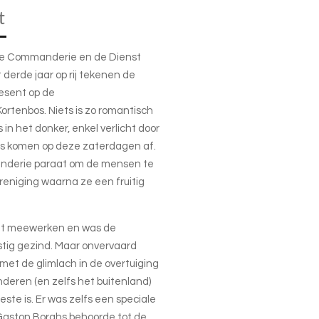
t
jke Commanderie en de Dienst
 derde jaar op rij tekenen de
esent op de
rtenbos. Niets is zo romantisch
in het donker, enkel verlicht door
s komen op deze zaterdagen af.
manderie paraat om de mensen te
reniging waarna ze een fruitig
iet meewerken en was de
nstig gezind. Maar onvervaard
et de glimlach in de overtuiging
deren (en zelfs het buitenland)
este is. Er was zelfs een speciale
Gaston Borghs behoorde tot de