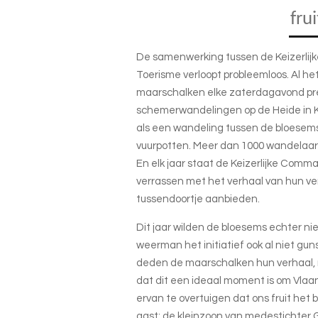
frui
De samenwerking tussen de Keizerli
Toerisme verloopt probleemloos. Al het
maarschalken elke zaterdagavond pr
schemerwandelingen op de Heide in Ko
als een wandeling tussen de bloesems 
vuurpotten. Meer dan 1000 wandelaar
En elk jaar staat de Keizerlijke Com
verrassen met het verhaal van hun ve
tussendoortje aanbieden.
Dit jaar wilden de bloesems echter n
weerman het initiatief ook al niet gu
deden de maarschalken hun verhaal, m
dat dit een ideaal moment is om Vlaan
ervan te overtuigen dat ons fruit het b
gast: de kleinzoon van medestichter 