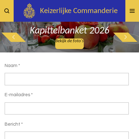
Ga
Keizerlijke
Commanderie
direct
naar
Kapittelbanket 2026
de
hoofdinhoud
Bekijk de foto's
Naam *
E-mailadres *
Bericht *