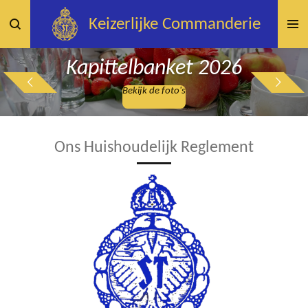
Ga
Keizerlijke
Commanderie
direct
naar
Kapittelbanket 2026
de
hoofdinhoud
Bekijk de foto's
Ons Huishoudelijk Reglement