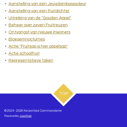
Aanstelling van een Jeugdambassadeur
Aanstelling van een fruitdichter
Uitreiking van de "Gouden Appel"
Beheer over zeven Fruitreuzen
Ontvangst van nieuwe inwoners
Bloesemnocturnes
Actie "Fruitsap is hier appelsap"
Actie schoolfruit
Representatieve taken
TOP
© 2024 - 2026 Keizerlijke Commanderie
Powered by
JouwWeb